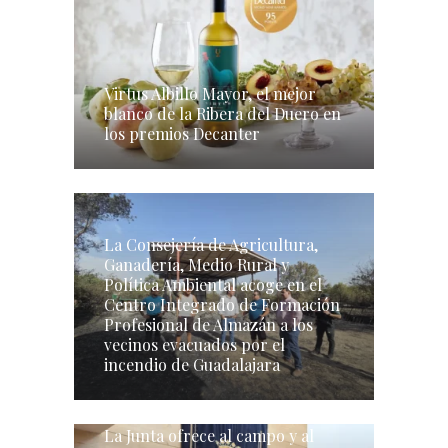
Virtus Albillo Mayor, el mejor
blanco de la Ribera del Duero en
los premios Decanter
La Consejería de Agricultura,
Ganadería, Medio Rural y
Política Ambiental acoge en el
Centro Integrado de Formación
Profesional de Almazán a los
vecinos evacuados por el
incendio de Guadalajara
La Junta ofrece al campo y al