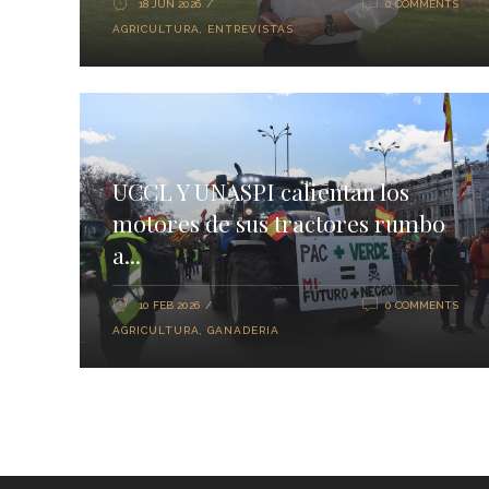
18 JUN 2026
0 COMMENTS
AGRICULTURA
,
ENTREVISTAS
UCCL Y UNASPI calientan los
motores de sus tractores rumbo
a...
10 FEB 2026
0 COMMENTS
AGRICULTURA
,
GANADERIA