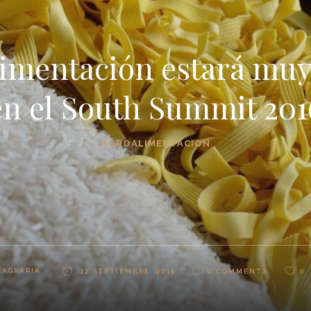
limentación estará muy
en el South Summit 201
AGROALIMENTACION
 AGRARIA
12 SEPTIEMBRE, 2016
0 COMMENTS
0