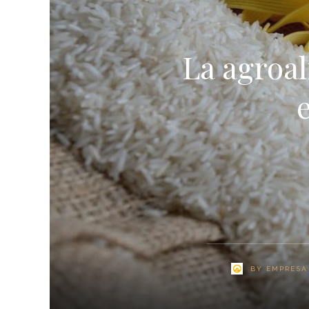
La agroa
BY
EMPRESA