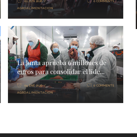
01 JUN 2026
0 COMMENTS
AGROALIMENTACION
La Junta aprueba 6 millones de
euros para consolidar el lide...
09 ENE 2026
0 COMMENTS
AGROALIMENTACION