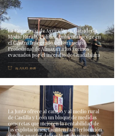
La Consejería de Agricultura, Ganadería,
Medio Rural y Política Ambiental acoge en
el Centro Integrado de Formación
Profesional de Almazán a los vecinos
evacuados por el incendio de Guadalajara
25 JULIO, 2026
La Junta ofrece al campo y al medio rural
de Castilla y León un bloque de medidas
concretas que mejoren la rentabilidad de
las explotaciones, faciliten la interlocución
con los agentes del sector y disminuyan la