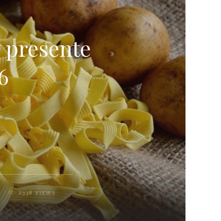
 presente
6
2338
VIEWS