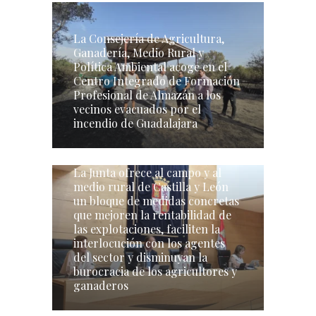
La Consejería de Agricultura,
Ganadería, Medio Rural y
Política Ambiental acoge en el
Centro Integrado de Formación
Profesional de Almazán a los
vecinos evacuados por el
incendio de Guadalajara
La Junta ofrece al campo y al
medio rural de Castilla y León
un bloque de medidas concretas
que mejoren la rentabilidad de
las explotaciones, faciliten la
interlocución con los agentes
del sector y disminuyan la
burocracia de los agricultores y
ganaderos