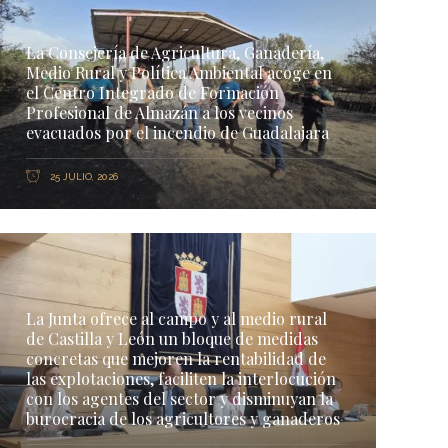
La Consejería de Agricultura, Ganadería,
Medio Rural y Política Ambiental acoge en
el Centro Integrado de Formación
Profesional de Almazán a los vecinos
evacuados por el incendio de Guadalajara
25 JULIO, 2026
La Junta ofrece al campo y al medio rural
de Castilla y León un bloque de medidas
concretas que mejoren la rentabilidad de
las explotaciones, faciliten la interlocución
con los agentes del sector y disminuyan la
burocracia de los agricultores y ganaderos