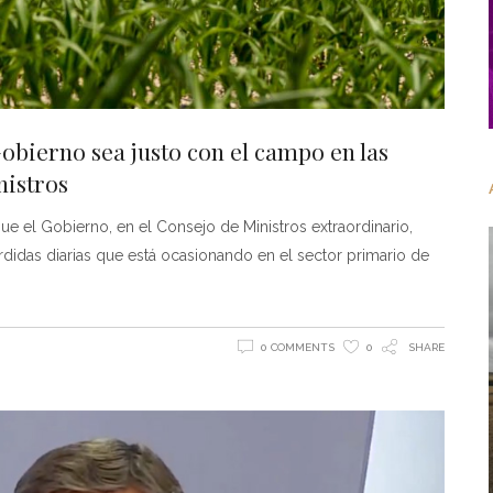
Gobierno sea justo con el campo en las
nistros
ue el Gobierno, en el Consejo de Ministros extraordinario,
idas diarias que está ocasionando en el sector primario de
0 COMMENTS
0
SHARE