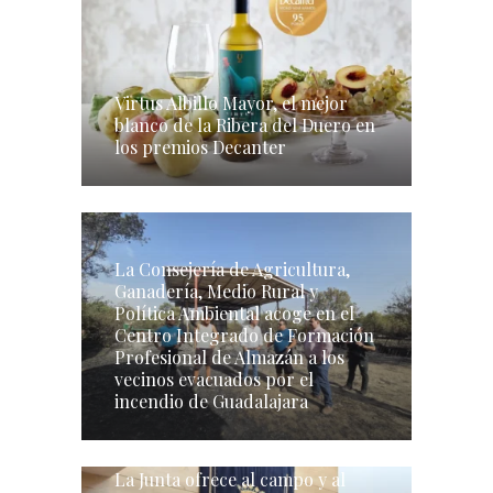
Virtus Albillo Mayor, el mejor
blanco de la Ribera del Duero en
los premios Decanter
La Consejería de Agricultura,
Ganadería, Medio Rural y
Política Ambiental acoge en el
Centro Integrado de Formación
Profesional de Almazán a los
vecinos evacuados por el
incendio de Guadalajara
La Junta ofrece al campo y al