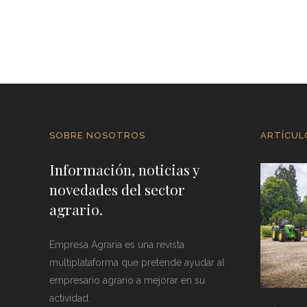
SOBRE NOSOTROS
ARTÍCUL
Información, noticias y
novedades del sector
agrario.
Empresa Agraria es una revista
multiplataforma que pretende ayudar al
empresario agrario a mejorar en su
actividad.