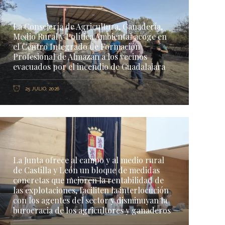
La Consejería de Agricultura, Ganadería,
Medio Rural y Política Ambiental acoge en
el Centro Integrado de Formación
Profesional de Almazán a los vecinos
evacuados por el incendio de Guadalajara
25 JULIO, 2026
La Junta ofrece al campo y al medio rural
de Castilla y León un bloque de medidas
concretas que mejoren la rentabilidad de
las explotaciones, faciliten la interlocución
con los agentes del sector y disminuyan la
burocracia de los agricultores y ganaderos