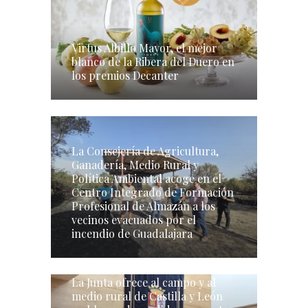
Virtus Albillo Mayor, el mejor
blanco de la Ribera del Duero en
los premios Decanter
La Consejería de Agricultura,
Ganadería, Medio Rural y
Política Ambiental acoge en el
Centro Integrado de Formación
Profesional de Almazán a los
vecinos evacuados por el
incendio de Guadalajara
La Junta ofrece al campo y al
medio rural de Castilla y León