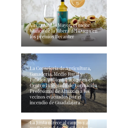
Virtus Albillo Mayor, el mejor
blanco de la Ribera del Duero en
los premios Decanter
La Consejería de Agricultura,
Ganadería, Medio Rural y
Política Ambiental acoge en el
Centro Integrado de Formación
Profesional de Almazán a los
vecinos evacuados por el
incendio de Guadalajara
La Junta ofrece al campo y al