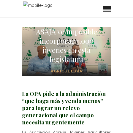
ASAJA ve imposible
incorporar 5.000
jóvenes en esta
legislatura
AGRICULTURA
La OPA pide a la administración
“que haga más y venda menos”
para lograr un relevo
generacional que el campo
necesita urgentemente
La Asociación Agraria Jóvenes Agricultores