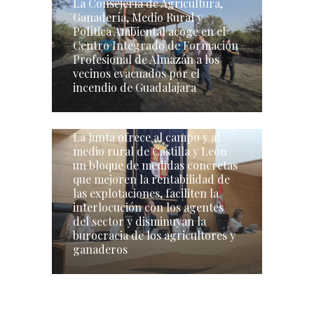
La Consejería de Agricultura,
Ganadería, Medio Rural y
Política Ambiental acoge en el
Centro Integrado de Formación
Profesional de Almazán a los
vecinos evacuados por el
incendio de Guadalajara
La Junta ofrece al campo y al
medio rural de Castilla y León
un bloque de medidas concretas
que mejoren la rentabilidad de
las explotaciones, faciliten la
interlocución con los agentes
del sector y disminuyan la
burocracia de los agricultores y
ganaderos