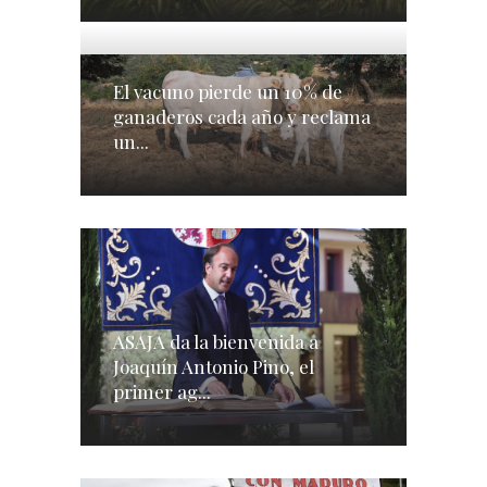
El vacuno pierde un 10% de
ganaderos cada año y reclama
un...
ASAJA da la bienvenida a
Joaquín Antonio Pino, el
primer ag...