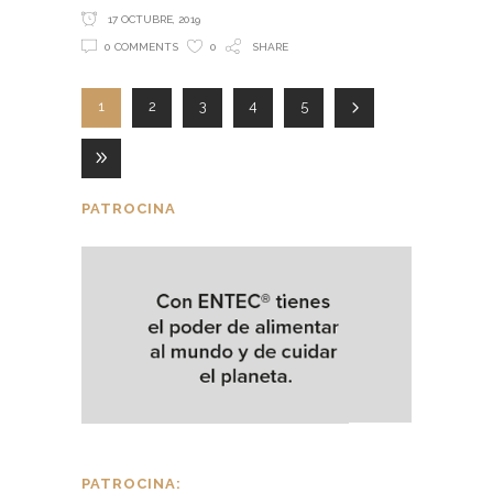
17 OCTUBRE, 2019
0 COMMENTS
0
SHARE
1
2
3
4
5
PATROCINA
PATROCINA: