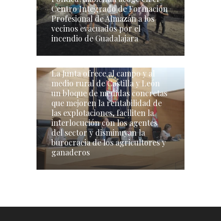
Centro Integrado de Formación
Profesional de Almazán a los
vecinos evacuados por el
incendio de Guadalajara
La Junta ofrece al campo y al
medio rural de Castilla y León
un bloque de medidas concretas
que mejoren la rentabilidad de
las explotaciones, faciliten la
interlocución con los agentes
del sector y disminuyan la
burocracia de los agricultores y
ganaderos