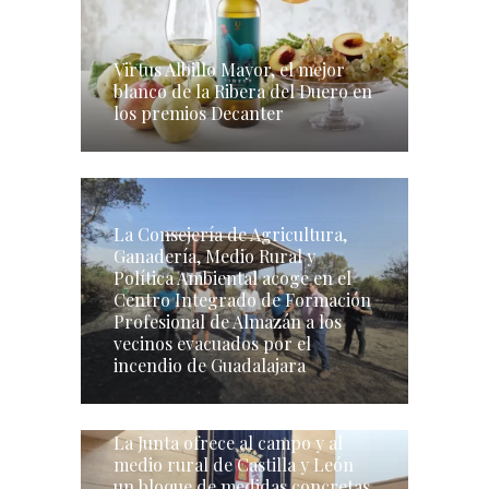
Virtus Albillo Mayor, el mejor
blanco de la Ribera del Duero en
los premios Decanter
La Consejería de Agricultura,
Ganadería, Medio Rural y
Política Ambiental acoge en el
Centro Integrado de Formación
Profesional de Almazán a los
vecinos evacuados por el
incendio de Guadalajara
La Junta ofrece al campo y al
medio rural de Castilla y León
un bloque de medidas concretas