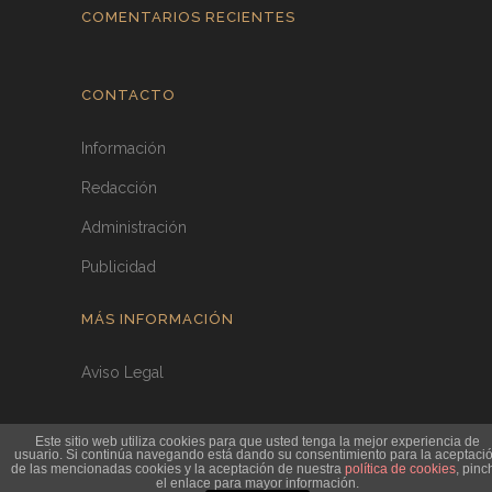
COMENTARIOS RECIENTES
CONTACTO
Información
Redacción
Administración
Publicidad
MÁS INFORMACIÓN
Aviso Legal
Este sitio web utiliza cookies para que usted tenga la mejor experiencia de
usuario. Si continúa navegando está dando su consentimiento para la aceptaci
de las mencionadas cookies y la aceptación de nuestra
política de cookies
, pinc
el enlace para mayor información.
Empresa Agraria