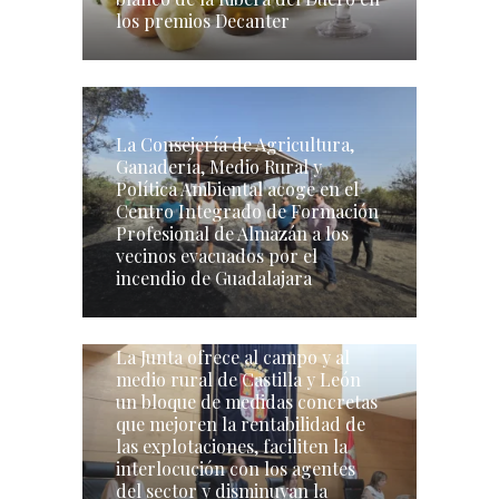
los premios Decanter
La Consejería de Agricultura,
Ganadería, Medio Rural y
Política Ambiental acoge en el
Centro Integrado de Formación
Profesional de Almazán a los
vecinos evacuados por el
incendio de Guadalajara
La Junta ofrece al campo y al
medio rural de Castilla y León
un bloque de medidas concretas
que mejoren la rentabilidad de
las explotaciones, faciliten la
interlocución con los agentes
del sector y disminuyan la